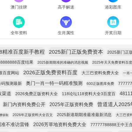
澳门挂牌
高手解迷
港彩图库
全年资料
生肖属性
开奖日期
8888精准百度新手教程
2025新门正版免费资本
2025新门
888888888百度结果
2025新期期准的准确的消息视频
2025年天天免费资料百
2026正版免费资料百度
8精准百度网站
大三巴资料免费大全
一肖
奥门一肖一特一码精准预测
号码预测最新
77777
600正版图库免费
取渠道
481
2026免费正版资料大全
118论坛118资料大全3百度百
曾道道人202
新门内资料免费公开
2025年正版资料免费
2025新港期期准最准最新消息
2026年正版资料大全百文
大三巴资
免费获取
测准不准访雷锋
2026芳草地资料免费大全
77777788888王中王