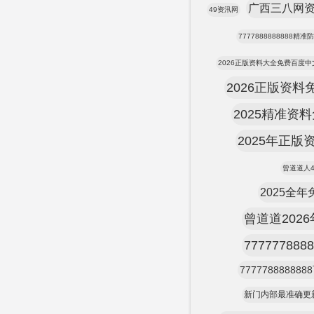
广西三八网
49资汛网
7777888888888精
2026正版资料大全免费百度中
2026正版资料
2025精准资
2025年正
曾道道人4
2025全
曾道道202
777777888
7777788888
新门内部最准确更